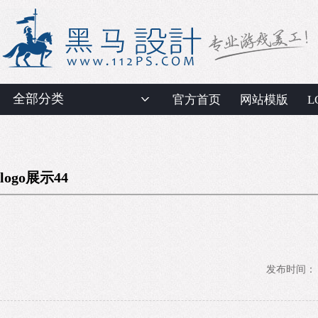
全部分类
官方首页
网站模版
L
logo展示44
发布时间：